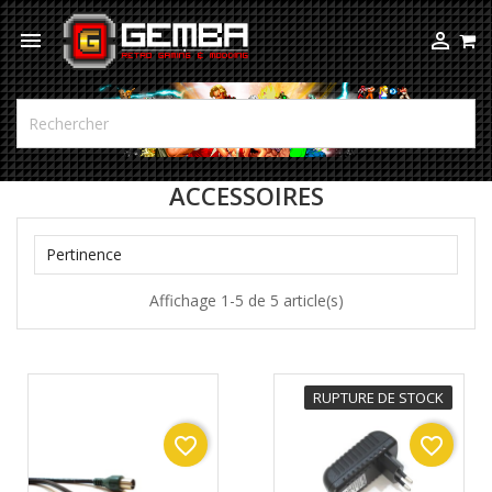



ACCESSOIRES

Pertinence
Affichage 1-5 de 5 article(s)
RUPTURE DE STOCK
favorite_border
favorite_border