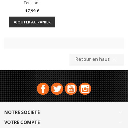
Tension...
Prix
17,99 €
AJOUTER AU PANIER
Retour en haut

Facebook
Twitter
YouTube
Instagram
NOTRE SOCIÉTÉ

VOTRE COMPTE
