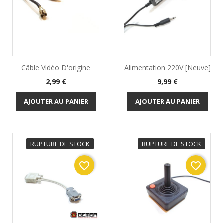
Câble Vidéo D'origine
Alimentation 220V [Neuve]
Prix
Prix
2,99 €
9,99 €
AJOUTER AU PANIER
AJOUTER AU PANIER
RUPTURE DE STOCK
RUPTURE DE STOCK
favorite_border
favorite_border