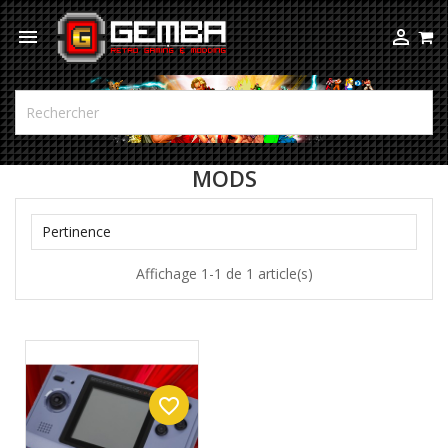



MODS

Pertinence
Affichage 1-1 de 1 article(s)
favorite_border