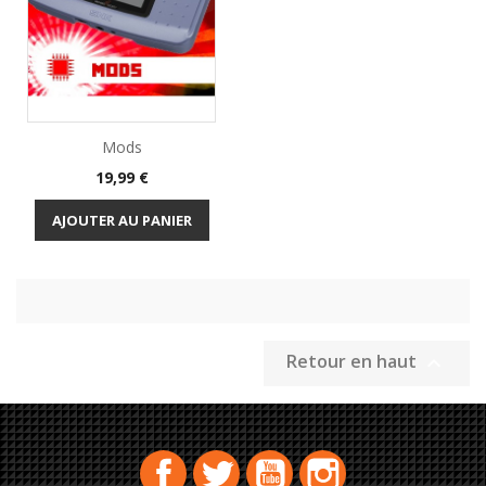
Mods
Prix
19,99 €
AJOUTER AU PANIER
Retour en haut

Facebook
Twitter
YouTube
Instagram