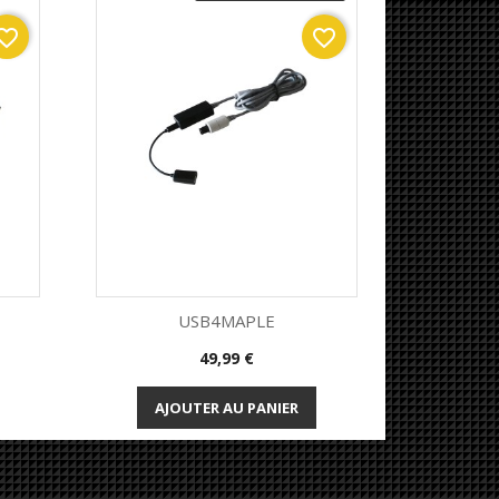
orite_border
favorite_border
USB4MAPLE
Prix
49,99 €
Aperçu rapide


AJOUTER AU PANIER
AJO