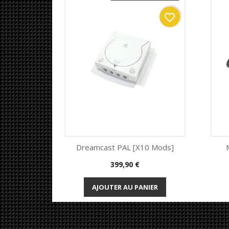
favorite_border
Dreamcast PAL [x10 Mods]
Prix
399,90 €
Aperçu rapide

AJOUTER AU PANIER