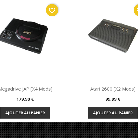
favorite_border
fav
Megadrive JAP [x4 Mods]
Atari 2600 [x2 Mods]
Prix
Prix
179,90 €
99,99 €
Aperçu rapide
Aperçu rapide


AJOUTER AU PANIER
AJOUTER AU PANIER