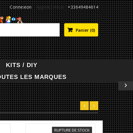
Connexion
Appelez-nous :
+33649484614

Panier
(0)
KITS / DIY
OUTES LES MARQUES

Suivant
RUPTURE DE STOCK