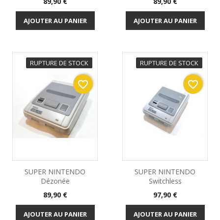
Prix
Prix
89,90 €
89,90 €
AJOUTER AU PANIER
AJOUTER AU PANIER
RUPTURE DE STOCK
RUPTURE DE STOCK
favorite_border
favorite_border
SUPER NINTENDO
SUPER NINTENDO
Dézonée
Switchless
Prix
Prix
89,90 €
97,90 €
AJOUTER AU PANIER
AJOUTER AU PANIER