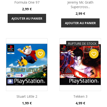
Formula One 97
Jeremy Mc Grath
Supercross...
Prix
2,99 €
Prix
2,99 €
AJOUTER AU PANIER
AJOUTER AU PANIER
RUPTURE DE STOCK
favorite_border
favorite_border
Stuart Little 2
Tekken 3
Prix
Prix
1,99 €
4,99 €