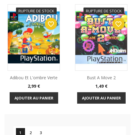
RUPTURE DE STOCK
RUPTURE DE STOCK
favorite_border
favorite_border
Adibou Et L'ombre Verte
Bust A Move 2
Prix
Prix
2,99 €
1,49 €
AJOUTER AU PANIER
AJOUTER AU PANIER

1
2
3