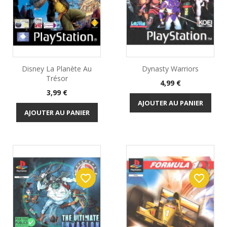
Disney La Planète Au
Dynasty Warriors
Trésor
Prix
4,99 €
Prix
3,99 €
AJOUTER AU PANIER
AJOUTER AU PANIER
favorite_border
favorite_border