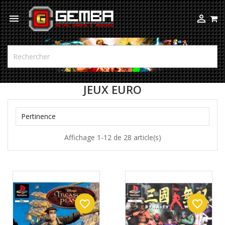



JEUX EURO

Pertinence
Affichage 1-12 de 28 article(s)
favorite_border
favorite_border