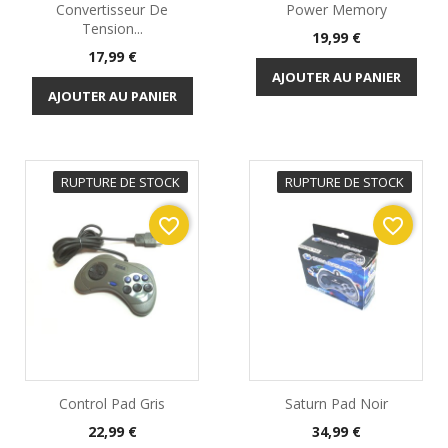
Convertisseur De
Power Memory
Tension...
Prix
19,99 €
Prix
17,99 €
AJOUTER AU PANIER
AJOUTER AU PANIER
RUPTURE DE STOCK
RUPTURE DE STOCK
favorite_border
favorite_border
Control Pad Gris
Saturn Pad Noir
Prix
Prix
22,99 €
34,99 €