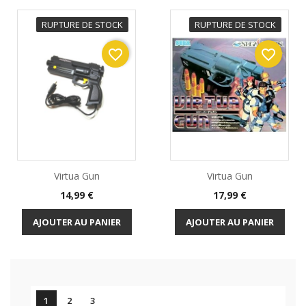
RUPTURE DE STOCK
RUPTURE DE STOCK
favorite_border
favorite_border
Virtua Gun
Virtua Gun
Prix
Prix
14,99 €
17,99 €
AJOUTER AU PANIER
AJOUTER AU PANIER

1
2
3