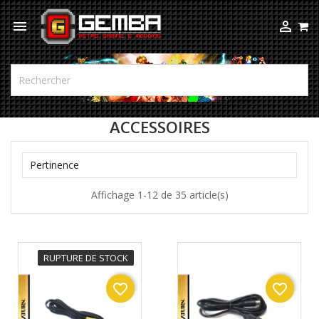



ACCESSOIRES

Pertinence
Affichage 1-12 de 35 article(s)
RUPTURE DE STOCK
favorite_border
favorite_border