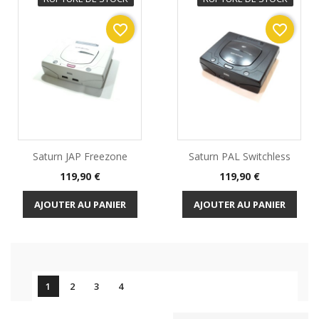
favorite_border
favorite_border
Saturn JAP Freezone
Saturn PAL Switchless
Prix
Prix
119,90 €
119,90 €
AJOUTER AU PANIER
AJOUTER AU PANIER

1
2
3
4