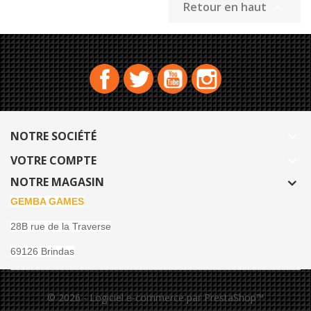
Retour en haut

Facebook
Twitter
YouTube
Instagram
NOTRE SOCIÉTÉ

VOTRE COMPTE

NOTRE MAGASIN
GEMBA GAMES
28B rue de la Traverse
69126 Brindas
© 2026 - Logiciel e-commerce par PrestaShop™