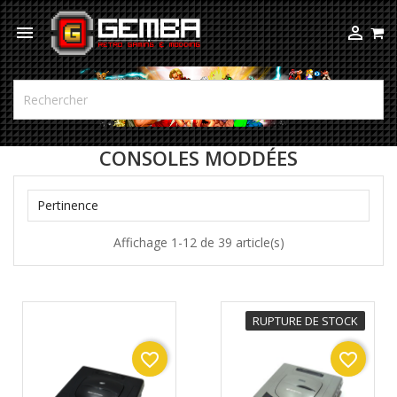



CONSOLES MODDÉES

Pertinence
Affichage 1-12 de 39 article(s)
RUPTURE DE STOCK
favorite_border
favorite_border