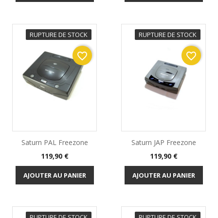
RUPTURE DE STOCK
RUPTURE DE STOCK
favorite_border
favorite_border
Saturn PAL Freezone
Saturn JAP Freezone
Prix
Prix
119,90 €
119,90 €
AJOUTER AU PANIER
AJOUTER AU PANIER
RUPTURE DE STOCK
RUPTURE DE STOCK