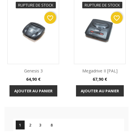
RUPTURE DE STOCK
RUPTURE DE STOCK
favorite_border
favorite_border
Genesis 3
Megadrive II [PAL]
Prix
Prix
64,90 €
67,90 €
AJOUTER AU PANIER
AJOUTER AU PANIER

1
2
3
8