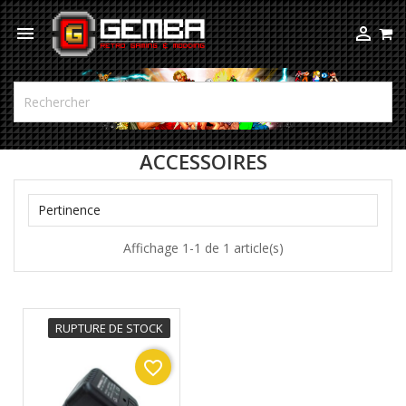



ACCESSOIRES

Pertinence
Affichage 1-1 de 1 article(s)
RUPTURE DE STOCK
favorite_border