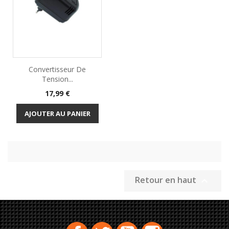
Convertisseur De
Tension...
Prix
17,99 €
AJOUTER AU PANIER
Retour en haut

Facebook
Twitter
YouTube
Instagram