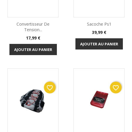
Convertisseur De
Sacoche Ps1
Tension...
Prix
39,99 €
Prix
17,99 €
AJOUTER AU PANIER
AJOUTER AU PANIER
favorite_border
favorite_border