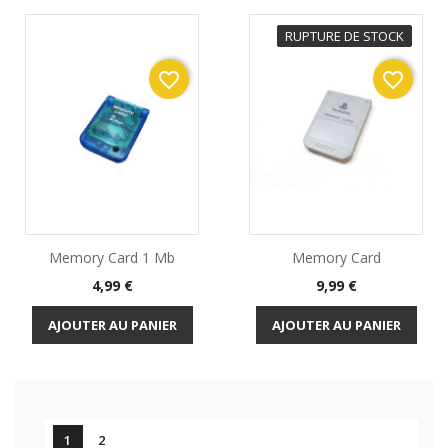
RUPTURE DE STOCK
favorite_border
favorite_border
Memory Card 1 Mb
Memory Card
Prix
Prix
4,99 €
9,99 €
AJOUTER AU PANIER
AJOUTER AU PANIER

1
2