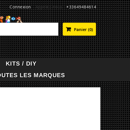
Connexion
Appelez-nous :
+33649484614

Panier
(0)
KITS / DIY
OUTES LES MARQUES