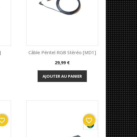
]
Câble Péritel RGB Stéréo [MD1]
Prix
29,99 €
Aperçu rapide

AJOUTER AU PANIER
orite_border
favorite_border