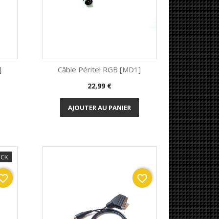
]
Câble Péritel RGB [MD1]
Prix
22,99 €
Aperçu rapide

AJOUTER AU PANIER
OCK
orite_border
favorite_border