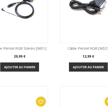
le Péritel RGB Stéréo [MD1]
Câble Péritel RGB [MD2
Prix
Prix
29,99 €
12,99 €
Aperçu rapide
Aperçu rapide


AJOUTER AU PANIER
AJOUTER AU PANIER
favorite_border
fav