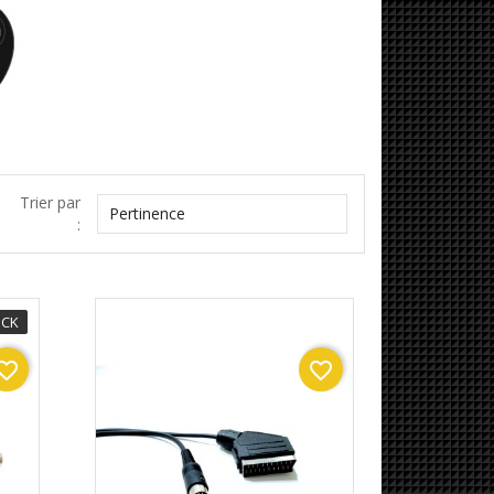
Trier par

Pertinence
:
OCK
orite_border
favorite_border