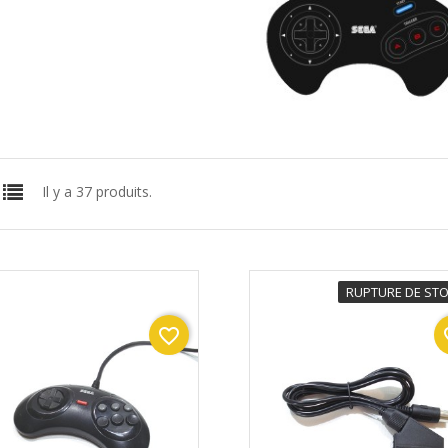
Il y a 37 produits.
RUPTURE DE ST
favorite_border
fav