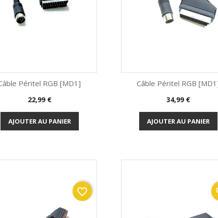
Câble Péritel RGB [MD1]
Câble Péritel RGB [MD1
Prix
Prix
22,99 €
34,99 €
Aperçu rapide
Aperçu rapide


AJOUTER AU PANIER
AJOUTER AU PANIER
favorite_border
fav