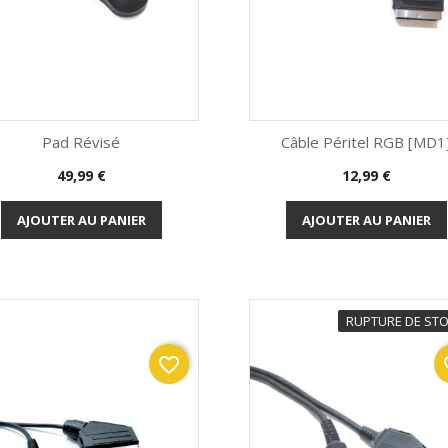
Pad Révisé
Câble Péritel RGB [MD1
Prix
Prix
49,99 €
12,99 €
Aperçu rapide
Aperçu rapide


AJOUTER AU PANIER
AJOUTER AU PANIER
RUPTURE DE ST
favorite_border
fav