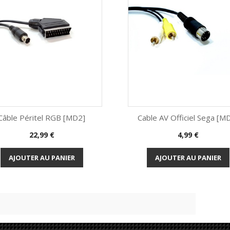
Câble Péritel RGB [MD2]
Cable AV Officiel Sega [M
Prix
Prix
22,99 €
4,99 €
Aperçu rapide
Aperçu rapide


AJOUTER AU PANIER
AJOUTER AU PANIER