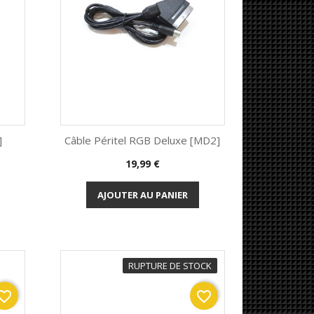
]
Câble Péritel RGB Deluxe [MD2]
Prix
19,99 €
Aperçu rapide

AJOUTER AU PANIER
RUPTURE DE STOCK
orite_border
favorite_border