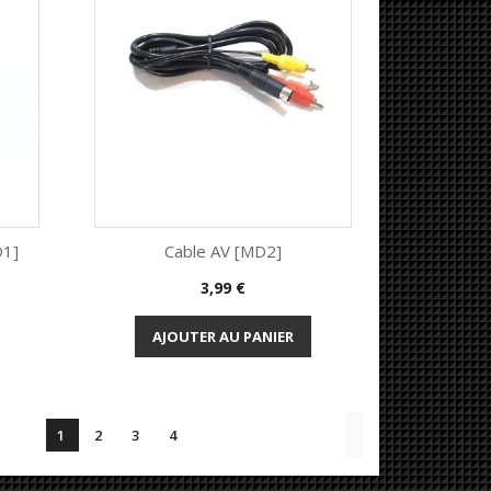
D1]
Cable AV [MD2]
Prix
3,99 €
Aperçu rapide

AJOUTER AU PANIER

1
2
3
4