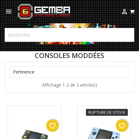



CONSOLES MODDÉES

Pertinence
Affichage 1-2 de 2 article(s)
RUPTURE DE STOCK
favorite_border
favorite_border