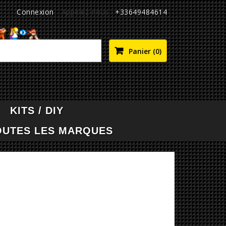
Connexion
Appelez-nous :
+33649484614

Panier
(0)
KITS / DIY
OUTES LES MARQUES