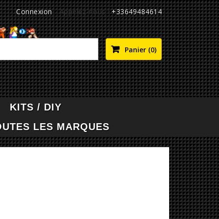
Connexion
Appelez-nous :
+33649484614

Panier
(0)
KITS / DIY
OUTES LES MARQUES