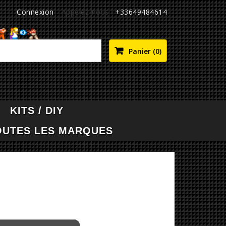
Connexion
Appelez-nous :
+33649484614

Panier
(0)
KITS / DIY
OUTES LES MARQUES