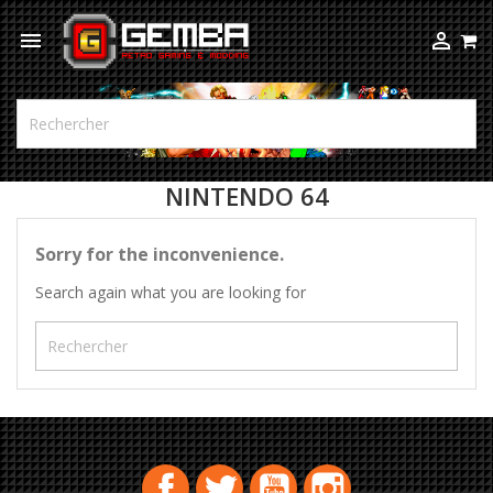



NINTENDO 64
Sorry for the inconvenience.
Search again what you are looking for

Facebook
Twitter
YouTube
Instagram