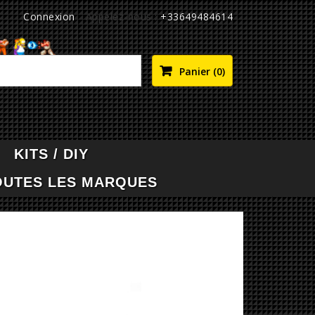
Connexion
Appelez-nous :
+33649484614

Panier
(0)
KITS / DIY
OUTES LES MARQUES