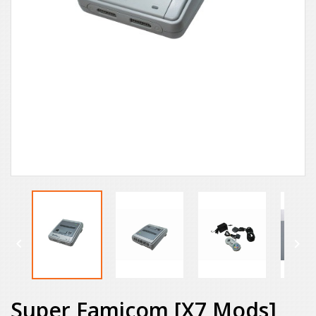


Super Famicom [x7 Mods]