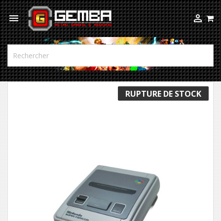



RUPTURE DE STOCK