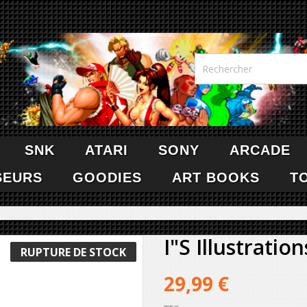
SNK
ATARI
SONY
ARCADE
SEURS
GOODIES
ART BOOKS
T
I"S Illustration
RUPTURE DE STOCK
29,99 €