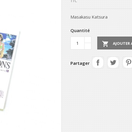
TTC
Masakasu Katsura
Quantité

AJOUTER 
Partager