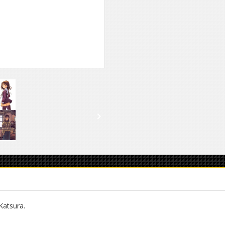

atsura.