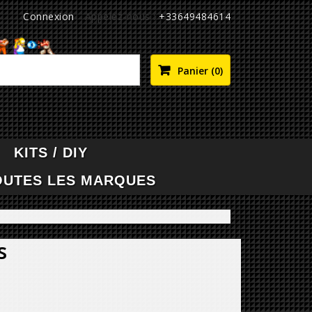
Connexion
Appelez-nous :
+33649484614

Panier
(0)
KITS / DIY
OUTES LES MARQUES
s