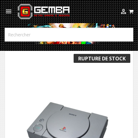



RUPTURE DE STOCK