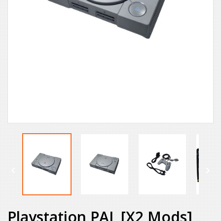


Playstation PAL [x2 Mods]