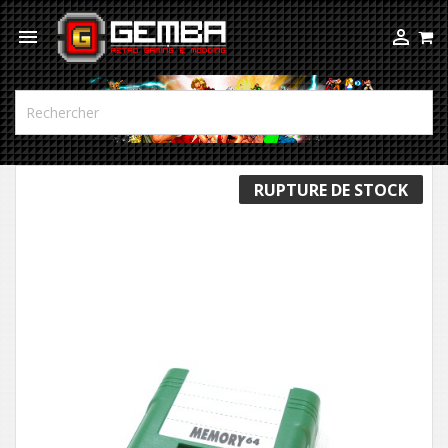



RUPTURE DE STOCK