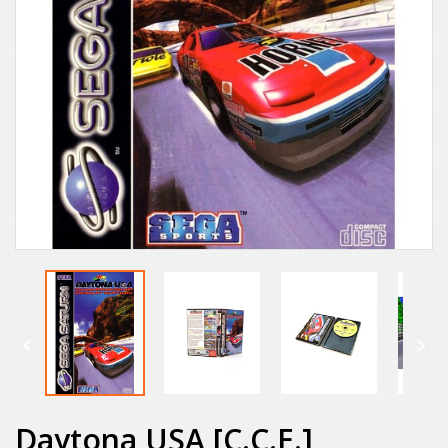


Daytona USA [C.C.E.]