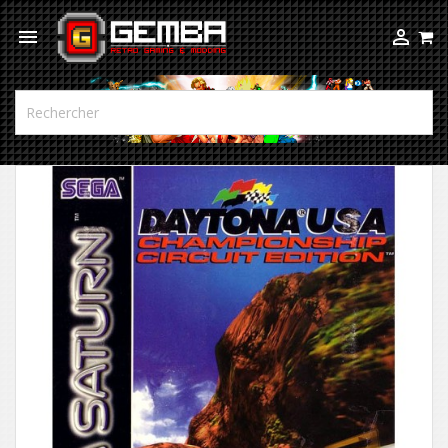


