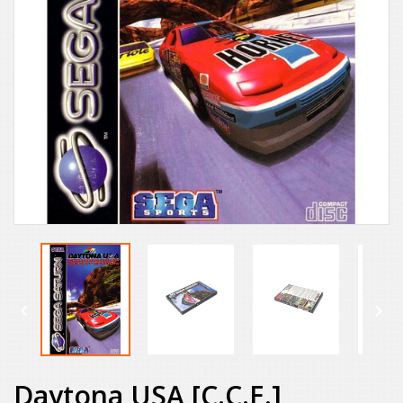


Daytona USA [C.C.E.]