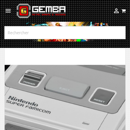


