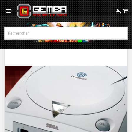


