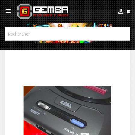


