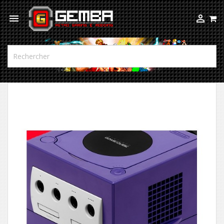


