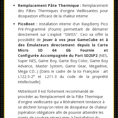
Remplacement Pâte Thermique :
Remplacement
des Pâtes Thermiques d'origine Vieillissantes pour
dissipastion efficace de la chaleur interne
PicoBoot :
Installation interne d'un RaspBerry Pico
Pré-Programmé (Fourni) permettant de démarrer
directement sur L'exploit "SWISS". Ceci va offrir la
possibilité de
Jouer à vos jeux GameCube et à
des Émulateurs directement depuis la Carte
Micro SD 64 Gb Fournie et
Configurée Accompagnée du Port SD2SP2
(NES,
Super NES, Game Boy, Game Boy Color, Game Boy
Advance, Master System, Game Gear, Megadrive,
Mega CD...) [Dans le cadre de la loi Française : art
L122-5-2° et L211-3 du code de la propriété
intellectuelle]
!!Attention!! Il est fortement recommandé de
procéder au Remplacement de la Pâte Thermique
d'origine vieillissante qui a littéralement tendance à
se déchirer lorsqu'on retire de dissipateur de chaleur
(opération obligatoire afin de pouvoir atteindre les
points de soudure nécessaires à l'installation du