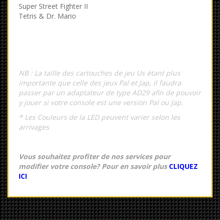
Super Street Fighter II
Tetris & Dr. Mario
NB : La taille des cartouches de jeu Us étant plus
importante que celle des jeux Pal et Jap, il faudra
passer par un adaptateur de type AD29 afin de pouvoir
y jouer si votre console est une version Pal ou Jap.
* Les Couleurs de la LED peuvent varier selon les
arrivages
Vous souhaitez profiter de nos services pour
modifier votre console? Pour en savoir plus
CLIQUEZ
ICI