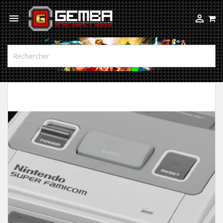


