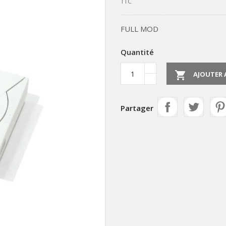
TTC
FULL MOD
Quantité

AJOUTER 
Partager