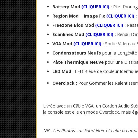
Battery Mod
(
CLIQUER ICI
)
:
Pile d'horlo
Region Mod + Image Fix
(
CLIQUER ICI
)
:
Freezone Bios Mod
(
CLIQUER ICI
)
:
Passez
Scanlines Mod
(
CLIQUER ICI
)
:
Rendu D'im
VGA Mod
(
CLIQUER ICI
)
:
Sortie Vidéo au
Condensateurs Neufs
pour la Longévité
Pâte Thermique
Neuve
pour une Dissipat
LED Mod :
LED Bleue de Couleur Identique
Overclock :
Pour Gommer les Ralentisseme
Livrée avec un Câble VGA, un Cordon Audio Sté
la console est elle en mode Overclock, mais é
NB : Les Photos sur Fond Noir et celle ou app